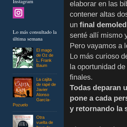
Instagram
elaborar en las b
contener altas do
un
final demoled
Lo más consultado la
senté allí mismo y
última semana
Pero vayamos a lo
El mago
Lo más curioso de
de Oz de
L. Frank
la oportunidad de
Baum
finales.
La cajita
de rapé de
Todas deparan un
Javier
Alonso
pone a cada pers
García-
Pozuelo
y retornando la 
Otra
vuelta de