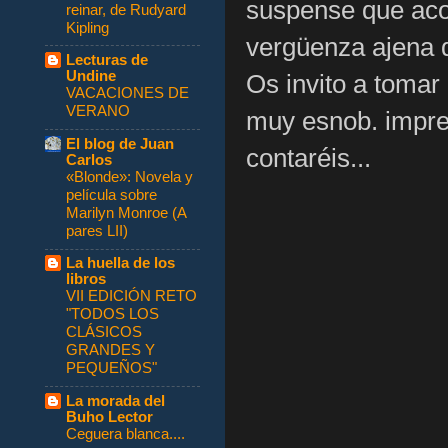
suspense que aco
reinar, de Rudyard
Kipling
vergüenza ajena q
Lecturas de
Undine
Os invito a tomar
VACACIONES DE
VERANO
muy esnob. impres
El blog de Juan
contaréis...
Carlos
«Blonde»: Novela y
película sobre
Marilyn Monroe (A
pares LII)
La huella de los
libros
VII EDICIÓN RETO
"TODOS LOS
CLÁSICOS
GRANDES Y
PEQUEÑOS"
La morada del
Buho Lector
Ceguera blanca....