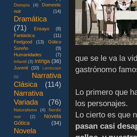
Domestic
Distopía
(4)
noir
(14)
Dramática
(71)
Ensayo
(8)
Fantástica
(11)
Feelgood
(13)
Gótico
Sureño
(9)
Humanidades
(7)
que se le va la vi
Intriga
(36)
Infantil
(3)
gastrónomo famos
Juvenil
(10)
Landscape
Narrativa
(1)
Clásica
(114)
Lo primero que ha
Narrativa
Variada
(76)
los personajes.
Naturalismo
(4)
Nordic
Lo cierto es que 
Novela
noir
(2)
Gótica
(34)
pasan casi desap
Novela