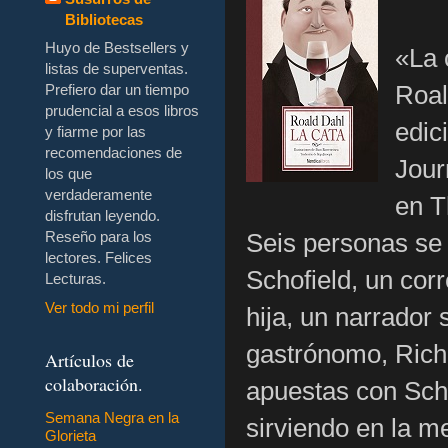
Bibliotecas
Huyo de Bestsellers y
«La 
listas de superventas.
Roal
Prefiero dar un tiempo
prudencial a esos libros
edic
y fiarme por las
recomendaciones de
Jour
los que
verdaderamente
en T
disfrutan leyendo.
Seis personas se 
Reseño para los
lectores. Felices
Schofield, un cor
Lecturas.
Ver todo mi perfil
hija, un narrador
gastrónomo, Richa
Artículos de
colaboración.
apuestas con Schof
Semana Negra en la
sirviendo en la m
Glorieta