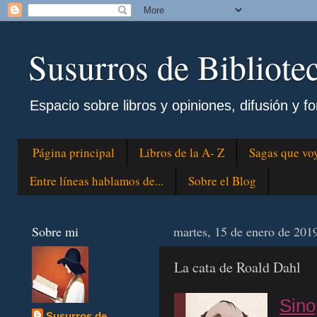
Susurros de Bibliote
Espacio sobre libros y opiniones, difusión y fo
Página principal
Libros de la A- Z
Sagas que voy
Entre líneas hablamos de...
Sobre el Blog
Sobre mi
martes, 15 de enero de 201
La cata de Roald Dahl
Sino
Susurros de