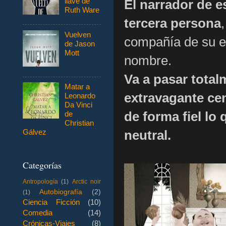
llave de
El narrador de e
Ruth Ware
tercera persona
Vuelven
compañía de su e
de Jason
Mott
nombre.
Va a pasar total
Matar a
extravagante cen
Leonardo
Da Vinci
de forma fiel lo 
de
Christian
neutral.
Gálvez
Categorías
Antropología
(1)
Arctic noir
Autobiografía
(2)
(1)
Ciencia Ficción
(10)
Comedia
(14)
Crónicas-Viajes
(8)