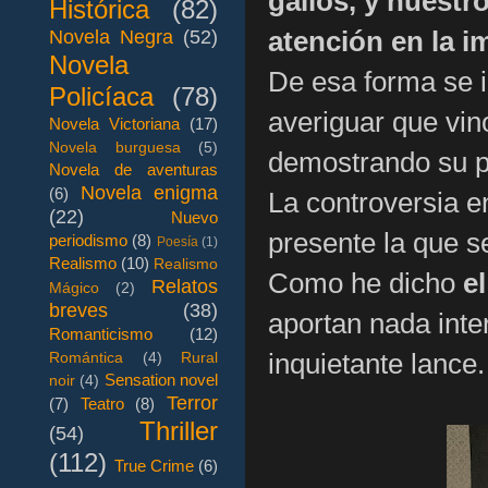
gallos, y nuestr
Histórica
(82)
atención en la i
Novela Negra
(52)
Novela
De esa forma se i
Policíaca
(78)
averiguar que vino
Novela Victoriana
(17)
Novela burguesa
(5)
demostrando su pe
Novela de aventuras
Novela enigma
(6)
La controversia e
(22)
Nuevo
presente la que s
periodismo
(8)
Poesía
(1)
Realismo
(10)
Realismo
Como he dicho
e
Relatos
Mágico
(2)
breves
(38)
aportan nada inte
Romanticismo
(12)
inquietante lance.
Romántica
(4)
Rural
Sensation novel
noir
(4)
Terror
(7)
Teatro
(8)
Thriller
(54)
(112)
True Crime
(6)